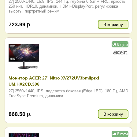
27| 2560x1440, 16:9, IPS, 144 Гц, глубина 6 бит + FRC, яркость
250 нит, HDR10, динамики, HDMI+DisplayPort, регулировка
высоты, портретный режим
723.99
р.
В корзину
Монитор ACER 27` Nitro XV272UV3bmiiprxi
UM.HX2CD.306
27| 2560x1440, IPS, подсветка боковая (Edge LED), 180 Гц, AMD
FreeSync Premium, динамики
868.50
р.
В корзину