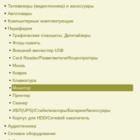
Телевизоры (видеотехника) и аксессуары
Автотовары
Компьютерные комплектующие
Периферия
Графические планшеты, Дигитайзеры
Флэш-память
Внешний винчестер USB
Card Reader/Разветвители/Коцентраторы
Мышь
Коврик
Клавиатура
Монитор
Принтер
Сканер
ИБП(UPS)/Стабилизаторы/Батареи/Аксессуары
Корпус для HDD/Cетевой накопитель
Аудиотехника
Сетевое оборудование