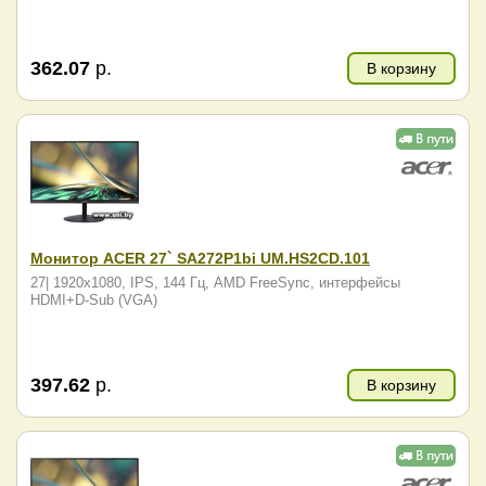
362.07
р.
В корзину
Монитор ACER 27` SA272P1bi UM.HS2CD.101
27| 1920x1080, IPS, 144 Гц, AMD FreeSync, интерфейсы
HDMI+D-Sub (VGA)
397.62
р.
В корзину