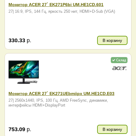
Монитор ACER 27` EK271P6bi UM.HE1CD.601
27| 16:9, IPS, 144 Гц, яркость 250 нит, HDMI+D-Sub (VGA)
330.33
р.
В корзину
Монитор ACER 27` EK271UEbmiipx UM.HE1CD.E03
27| 2560x1440, IPS, 100 Гц, AMD FreeSync, динамики,
интерфейсы HDMI+DisplayPort
753.09
р.
В корзину