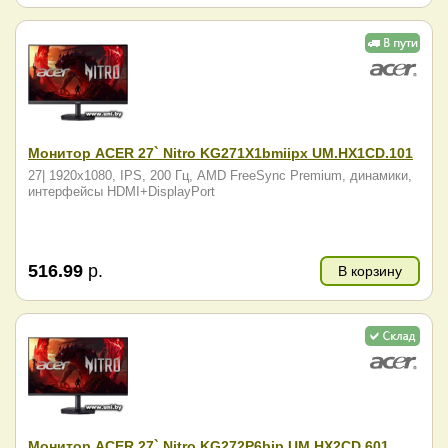
Монитор ACER 27` Nitro KG271X1bmiipx UM.HX1CD.101
27| 1920x1080, IPS, 200 Гц, AMD FreeSync Premium, динамики,
интерфейсы HDMI+DisplayPort
516.99
р.
В корзину
Монитор ACER 27` Nitro KG272P6bip UM.HX2CD.601