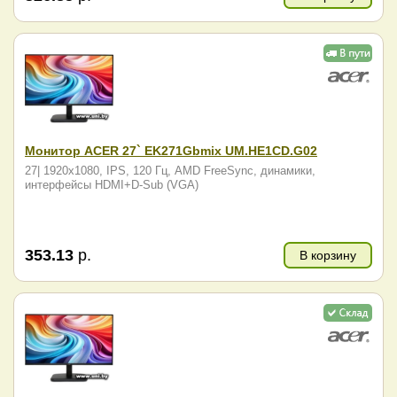
Монитор ACER 27` EK271Gbmix UM.HE1CD.G02
27| 1920x1080, IPS, 120 Гц, AMD FreeSync, динамики,
интерфейсы HDMI+D-Sub (VGA)
353.13
р.
В корзину