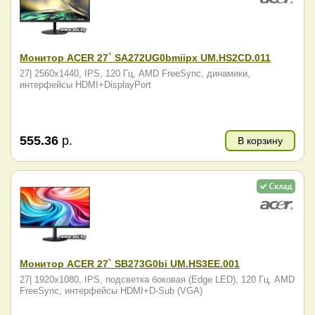
Монитор ACER 27` SA272UG0bmiipx UM.HS2CD.011
27| 2560x1440, IPS, 120 Гц, AMD FreeSync, динамики,
интерфейсы HDMI+DisplayPort
555.36
р.
В корзину
Монитор ACER 27` SB273G0bi UM.HS3EE.001
27| 1920x1080, IPS, подсветка боковая (Edge LED), 120 Гц, AMD
FreeSync, интерфейсы HDMI+D-Sub (VGA)