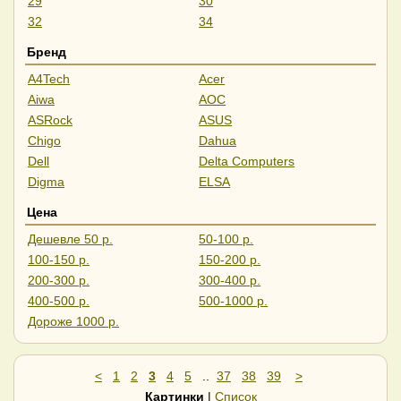
29
30
32
34
35
37
Бренд
40
43
A4Tech
Acer
45
49
Aiwa
AOC
55
57
ASRock
ASUS
Chigo
Dahua
Dell
Delta Computers
Digma
ELSA
ExeGate
Gigabyte
Цена
GMNG
HAFF
Дешевле 50 р.
50-100 р.
HIPER
Hisense
100-150 р.
150-200 р.
Horizont
HP
200-300 р.
300-400 р.
iFlow
Iiyama
400-500 р.
500-1000 р.
IRBIS
Lenovo
Дороже 1000 р.
LG
LightCom
Lime
MSI
NPC
Philips
<
1
2
3
4
5
..
37
38
39
>
PINEBRO
Raskat
Картинки
|
Список