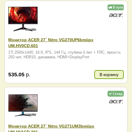
Монитор ACER 27` Nitro VG270UP6bmiipx
UM.HV0CD.601
27| 2560x1440, 16:9, IPS, 144 Гц, глубина 6 бит + FRC, яркость
250 нит, HDR10, динамики, HDMI+DisplayPort
535.05
р.
В корзину
Монитор ACER 27` Nitro VG271UM3bmiipx
UM.HV1CD.301