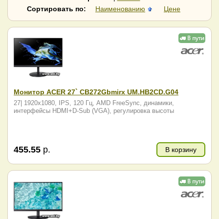
RDW Computers
Samsung
Сортировать по:
Наименованию
Цене
SunWind
Vandor
ViewSonic
Xiaomi
Гравитон
Монитор ACER 27` CB272Gbmirx UM.HB2CD.G04
27| 1920x1080, IPS, 120 Гц, AMD FreeSync, динамики,
интерфейсы HDMI+D-Sub (VGA), регулировка высоты
455.55
р.
В корзину