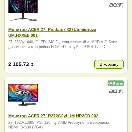
Монитор ACER 27` Predator X27Ubmiipruzx
UM.HXXEE.001
27| 2560x1440, OLED, 240 Гц, совместимый с NVIDIA G-Sync,
динамики, интерфейсы HDMI+DisplayPort+USB Type-C
2 105.73
р.
В корзину
Монитор ACER 27` R272G0yi UM.HR2CD.002
27| 1920x1080, IPS, 120 Гц, AMD FreeSync, интерфейсы
HDMI+D-Sub (VGA)