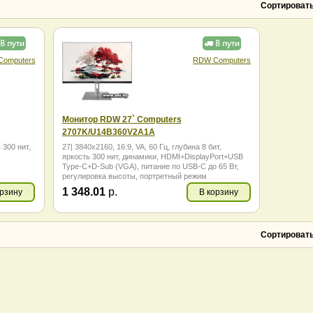
Horizont
HP
Сортировать
iFlow
Iiyama
IRBIS
Leff
Lenovo
LG
LightCom
Lime
omputers
RDW Computers
MSI
NPC
Philips
PINEBRO
Raskat
RDW Computers
Samsung
SunWind
Монитор RDW 27` Computers
Vandor
ViewSonic
2707K/U14В360V2A1A
Xiaomi
Гравитон
 300 нит,
27| 3840x2160, 16:9, VA, 60 Гц, глубина 8 бит,
яркость 300 нит, динамики, HDMI+DisplayPort+USB
Type-C+D-Sub (VGA), питание по USB-C до 65 Вт,
регулировка высоты, портретный режим
1 348.01
р.
орзину
В корзину
Сортировать