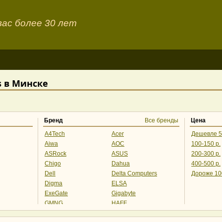
ас более 30 лет
 в Минске
Бренд
Все бренды
Цена
A4Tech
Acer
Дешевле 5
Aiwa
AOC
100-150 р.
ASRock
ASUS
200-300 р.
Chigo
Dahua
400-500 р.
Dell
Delta Computers
Дороже 10
Digma
ELSA
ExeGate
Gigabyte
GMNG
HAFF
HIPER
Hisense