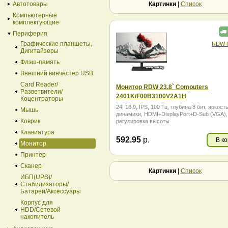
49
55
Автотовары
Картинки
|
Список
57
Компьютерные
комплектующие
Периферия
Графические планшеты,
RDW C
Дигитайзеры
Флэш-память
Внешний винчестер USB
Card Reader/
Монитор RDW 23.8` Computers
Разветвители/
2401K/F00В3100V2A1H
Коцентраторы
24| 16:9, IPS, 100 Гц, глубина 8 бит, яркость
Мышь
динамики, HDMI+DisplayPort+D-Sub (VGA),
Коврик
регулировка высоты
Клавиатура
592.95
р.
В к
Монитор
Принтер
Сканер
Картинки
|
Список
ИБП(UPS)/
Стабилизаторы/
Батареи/Аксессуары
Корпус для
HDD/Cетевой
накопитель