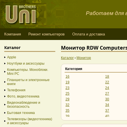
Работаем для в
Компания
Ремонт компьютеров
Оплата и доставка
Монитор RDW Computers
Каталог
Apple
Каталог
›
Монитор
Ноутбуки и аксессуары
Категория
Компьютеры. Моноблоки.
Mini PC
16
18
Планшеты и электронные
19
22
книги
23
24
Телефония
25
27
Фото, видеотехника
29
30
Видеонаблюдение и
32
34
безопасность
35
37
Бытовая техника
39
40
Телевизоры (видеотехника)
43
45
и аксессуары