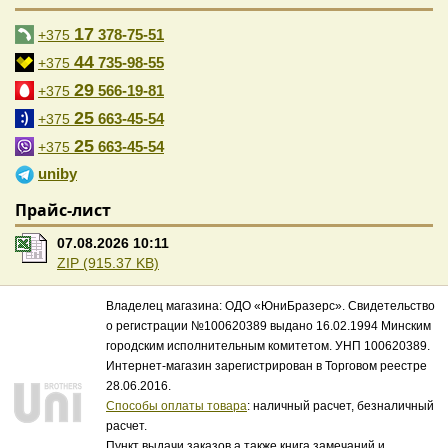
17
378-75-51
+375
44
735-98-55
+375
29
566-19-81
+375
25
663-45-54
+375
25
663-45-54
+375
uniby
Прайс-лист
07.08.2026 10:11
ZIP (915.37 KB)
Владелец магазина: ОДО «ЮниБразерс». Свидетельство
о регистрации №100620389 выдано 16.02.1994 Минским
городским исполнительным комитетом. УНП 100620389.
Интернет-магазин зарегистрирован в Торговом реестре
28.06.2016.
Способы оплаты товара
: наличный расчет, безналичный
расчет.
Пункт выдачи заказов а также книга замечаний и