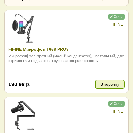
HyperX
Hyundai
Infinix
Jabra
JBL
JLab
KOSS
Logitech
FIFINE
Maono
Marshall
Miru
Mojawa
Monster
Nearity
FIFINE Микрофон T669 PRO3
Niceboy
Nothing
Микрофон| электретный (малый конденсатор), настольный, для
Onikuma
Panasonic
стриминга и подкастов, круговая направленность
Poly
QCY
Raskat
Razer
Realme
Redragon
190.98
р.
В корзину
Ritmix
Samsung
Sennheiser
SONY
SteelSeries
Sven
Technics
Tecno
FIFINE
Thermaltake
Ugreen
Xiaomi
Yealink
Оклик
Урал
Яндекс