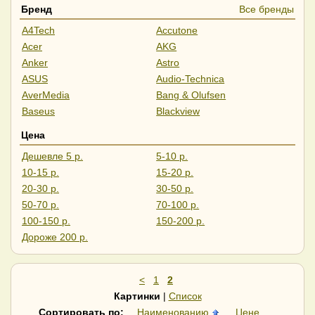
Бренд
Все бренды
A4Tech
Accutone
Acer
AKG
Anker
Astro
ASUS
Audio-Technica
AverMedia
Bang & Olufsen
Baseus
Blackview
BOYA
CMF
Цена
Creative
CrownMicro
Дешевле 5 р.
5-10 р.
Dahua
Defender
10-15 р.
15-20 р.
Edifier
Ednet
20-30 р.
30-50 р.
Epos
ExeGate
50-70 р.
70-100 р.
Fanvil
FIFINE
100-150 р.
150-200 р.
FiiO
Gembird
Дороже 200 р.
Genesis
Geozon
Ginzzu
GMB Audio
GMNG
Havit
<
1
2
Haylou
Hoco
Картинки
|
Список
HONOR
Huawei
Сортировать по:
Наименованию
Цене